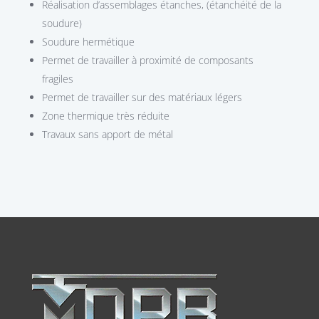
Réalisation d’assemblages étanches, (étanchéité de la
soudure)
Soudure hermétique
Permet de travailler à proximité de composants
fragiles
Permet de travailler sur des matériaux légers
Zone thermique très réduite
Travaux sans apport de métal