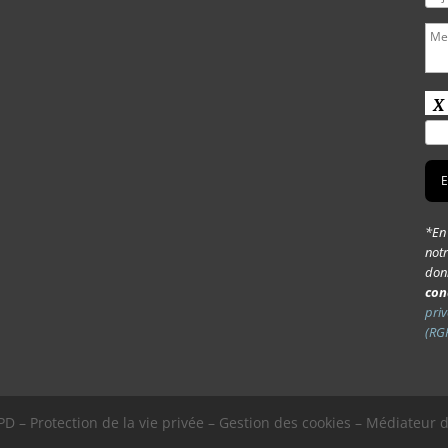
*En 
notr
donn
con
priv
(RG
D – Protection de la vie privée – Gestion des cookies – Médiateur 