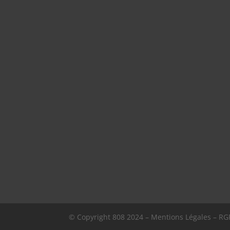
© Copyright
808
2024 –
Mentions Légales – RGP