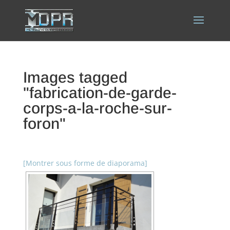
Images tagged
"fabrication-de-garde-
corps-a-la-roche-sur-
foron"
[Montrer sous forme de diaporama]