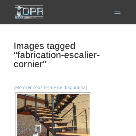
Images tagged
"fabrication-escalier-
cornier"
[Montrer sous forme de diaporama]