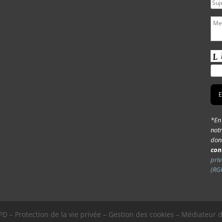
*En 
notr
donn
con
priv
(RG
D – Protection de la vie privée – Gestion des cookies – Médiateur 