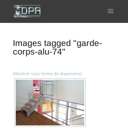
Images tagged "garde-
corps-alu-74"
[Montrer sous forme de diaporama]